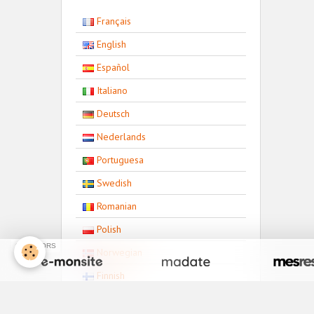
Français
English
Español
Italiano
Deutsch
Nederlands
Portuguesa
Swedish
Romanian
Polish
SPONSORS
Norwegian
Finnish
Bulgarian