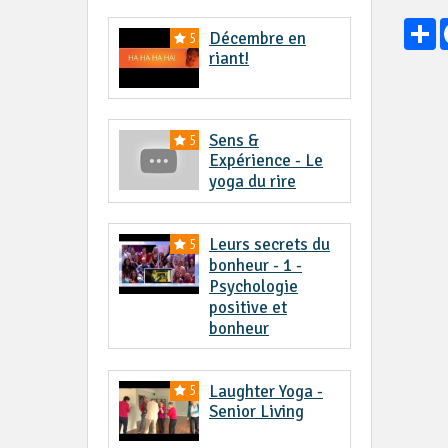
P
Décembre en
5
riant!
Sens &
5
Expérience - Le
yoga du rire
Leurs secrets du
5
bonheur - 1 -
Psychologie
positive et
bonheur
Laughter Yoga -
5
Senior Living