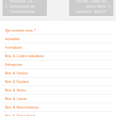
Précédent : La
Suivant : Toutes les
milliseconde de
raisons d'être
l'instant présent
optimistes - Best Of
Qui sommes-nous ?
Actualités
Formations
Rire & Contre indications
Entreprises
Rire & Seniors
Rire & Douleur
Rire & Stress
Rire & Cancer
Rire & Neurosciences
Rire & Tonus Vagal