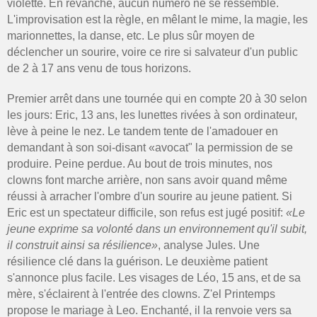
violette. En revanche, aucun numéro ne se ressemble.
L'improvisation est la règle, en mêlant le mime, la magie, les
marionnettes, la danse, etc. Le plus sûr moyen de
déclencher un sourire, voire ce rire si salvateur d'un public
de 2 à 17 ans venu de tous horizons.
Premier arrêt dans une tournée qui en compte 20 à 30 selon
les jours: Eric, 13 ans, les lunettes rivées à son ordinateur,
lève à peine le nez. Le tandem tente de l'amadouer en
demandant à son soi-disant «avocat" la permission de se
produire. Peine perdue. Au bout de trois minutes, nos
clowns font marche arrière, non sans avoir quand même
réussi à arracher l'ombre d'un sourire au jeune patient. Si
Eric est un spectateur difficile, son refus est jugé positif:
«Le
jeune exprime sa volonté dans un environnement qu'il subit,
il construit ainsi sa résilience»
, analyse Jules. Une
résilience clé dans la guérison. Le deuxième patient
s'annonce plus facile. Les visages de Léo, 15 ans, et de sa
mère, s'éclairent à l'entrée des clowns. Z'el Printemps
propose le mariage à Leo. Enchanté, il la renvoie vers sa