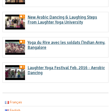
New Arobic Dancing & Laughing Steps
5
From Laughter Yoga University
Yoga du Rire avec les soldats l'Indian Army,
5
Bangalore
Laughter Yoga Festival Feb. 2016 - Aerobic
5
Dancing
Français
English