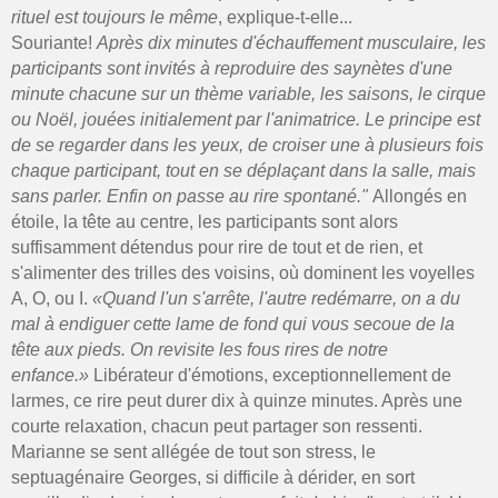
rituel est toujours le même
, explique-t-elle...
Souriante!
Après dix minutes d'échauffement musculaire, les
participants sont invités à reproduire des saynètes d'une
minute chacune sur un thème variable, les saisons, le cirque
ou Noël, jouées initialement par l'animatrice. Le principe est
de se regarder dans les yeux, de croiser une à plusieurs fois
chaque participant, tout en se déplaçant dans la salle, mais
sans parler. Enfin on passe au rire spontané."
Allongés en
étoile, la tête au centre, les participants sont alors
suffisamment détendus pour rire de tout et de rien, et
s'alimenter des trilles des voisins, où dominent les voyelles
A, O, ou I.
«Quand l'un s'arrête, l'autre redémarre, on a du
mal à endiguer cette lame de fond qui vous secoue de la
tête aux pieds. On revisite les fous rires de notre
enfance.»
Libérateur d'émotions, exceptionnellement de
larmes, ce rire peut durer dix à quinze minutes. Après une
courte relaxation, chacun peut partager son ressenti.
Marianne se sent allégée de tout son stress, le
septuagénaire Georges, si difficile à dérider, en sort