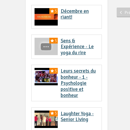
Décembre en
5
Pr
riant!
Sens &
5
Expérience - Le
yoga du rire
Leurs secrets du
5
bonheur - 1 -
Psychologie
positive et
bonheur
Laughter Yoga -
5
Senior Living