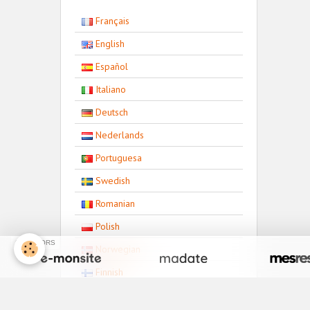
Français
English
Español
Italiano
Deutsch
Nederlands
Portuguesa
Swedish
Romanian
Polish
SPONSORS
Norwegian
Finnish
Bulgarian