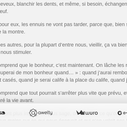
heveux, blanchir les dents, et même, si besoin, échangent
euf.
pour eux, les ennuis ne vont pas tarder, parce que, bien
e la montre.
es autres, pour la plupart d’entre nous, vieillir, ça va bi
 nous stimuler.
mprend que le bonheur, c’est maintenant. On lâche les r
uperai de mon bonheur quand… » : quand j’aurai rembo
 casés, quand je serai calife à la place du calife, quand j
mprend que tout pourrait s’arrêter plus vite que prévu,
ré la vie avant.
vient plus intelligent, plus sage, on savoure ce qu’on ne
rve moins sur ce qui nous énervait et qui n’en valait pas 