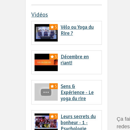
Vidéos
Vélo ou Yoga du
5
Rire ?
Décembre en
5
riant!
Sens &
5
Expérience - Le
yoga du rire
Leurs secrets du
5
Ça fa
bonheur - 1 -
redes
Psychologie