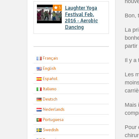
nouve
Laughter Yoga
5
Festival Feb.
Bon, 
2016 - Aerobic
Dancing
La pr
bonhe
parti
Français
Il y a
English
Les m
Español
moins
Italiano
carri
Deutsch
Mais 
Nederlands
compr
Portuguesa
Pour c
Swedish
chiru