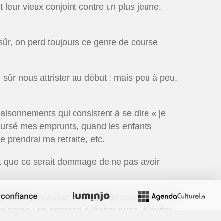
 leur vieux conjoint contre un plus jeune,
 sûr, on perd toujours ce genre de course
en sûr nous attrister au début ; mais peu à peu,
aisonnements qui consistent à se dire « je
ursé mes emprunts, quand les enfants
e prendrai ma retraite, etc.
 et que ce serait dommage de ne pas avoir
 prenait pas assez le temps de savourer ; on
la peine ; on apprend à lâcher prise, à éviter