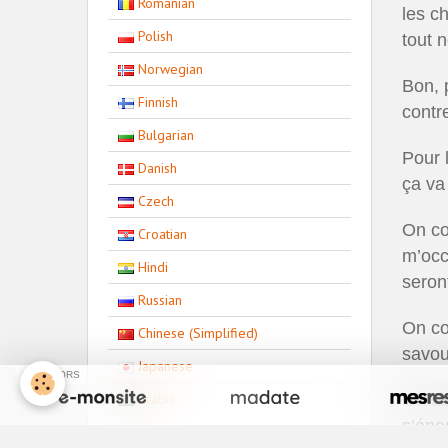
Romanian
les c
Polish
tout n
Norwegian
Bon, 
Finnish
contr
Bulgarian
Pour l
Danish
ça va
Czech
On co
Croatian
m’occ
Hindi
seront
Russian
On co
Chinese (Simplified)
savou
Japanese
SPONSORS
On de
Arabic
s’éne