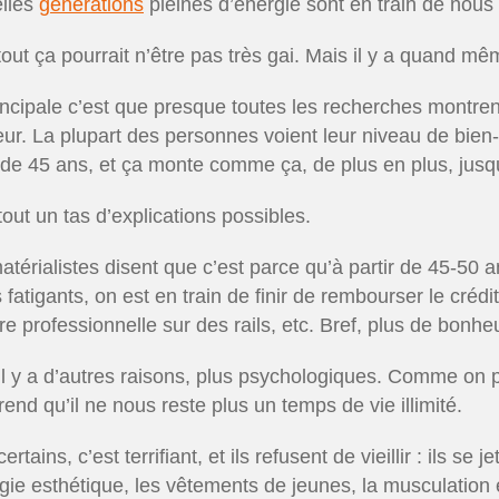
lles
générations
pleines d’énergie sont en train de nous
tout ça pourrait n’être pas très gai. Mais il y a quand m
incipale c’est que presque toutes les recherches montrent
ur. La plupart des personnes voient leur niveau de bien
r de 45 ans, et ça monte comme ça, de plus en plus, jus
 tout un tas d’explications possibles.
atérialistes disent que c’est parce qu’à partir de 45-50
 fatigants, on est en train de finir de rembourser le créd
ère professionnelle sur des rails, etc. Bref, plus de bon
il y a d’autres raisons, plus psychologiques. Comme on p
end qu’il ne nous reste plus un temps de vie illimité.
ertains, c’est terrifiant, et ils refusent de vieillir : ils se
rgie esthétique, les vêtements de jeunes, la musculation et