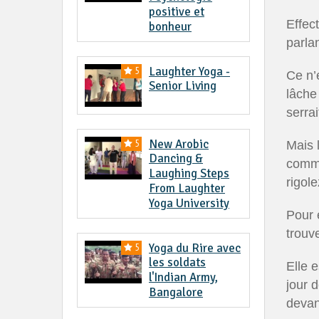
positive et
Effec
bonheur
parla
Laughter Yoga -
5
Ce n’
Senior Living
lâche
serrai
New Arobic
5
Mais l
Dancing &
comme
Laughing Steps
rigol
From Laughter
Yoga University
Pour 
trouv
Yoga du Rire avec
5
les soldats
Elle 
l'Indian Army,
jour 
Bangalore
devan