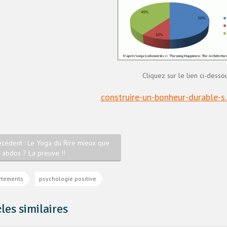
Cliquez sur le lien ci-desso
construire-un-bonheur-durable-s.
écédent : Le Yoga du Rire mieux que
s abdos ? La preuve !!
rtements
psychologie positive
cles similaires