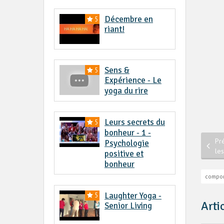
Décembre en
5
riant!
Sens &
5
Expérience - Le
yoga du rire
Leurs secrets du
5
bonheur - 1 -
Pr
Psychologie
le
positive et
bonheur
compo
Laughter Yoga -
5
Arti
Senior Living