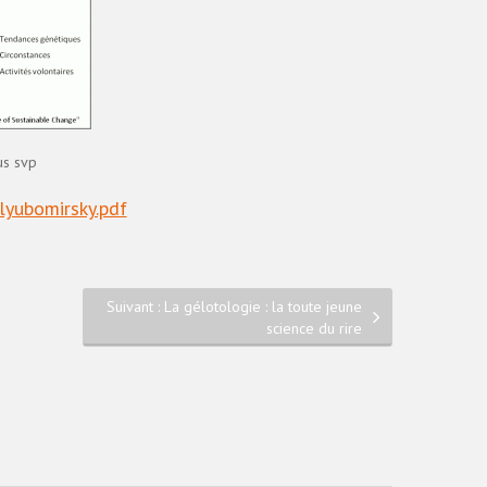
us svp
lyubomirsky.pdf
Suivant : La gélotologie : la toute jeune
science du rire