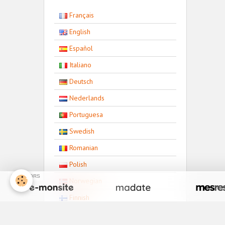
Français
English
Español
Italiano
Deutsch
Nederlands
Portuguesa
Swedish
Romanian
Polish
SPONSORS
Norwegian
Finnish
Bulgarian