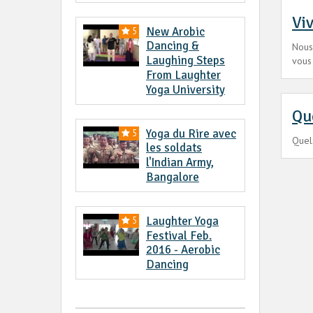
Vi
New Arobic
5
Dancing &
Nous
Laughing Steps
vous
From Laughter
Yoga University
Que
Yoga du Rire avec
5
Quel
les soldats
l'Indian Army,
Bangalore
Laughter Yoga
5
Festival Feb.
2016 - Aerobic
Dancing